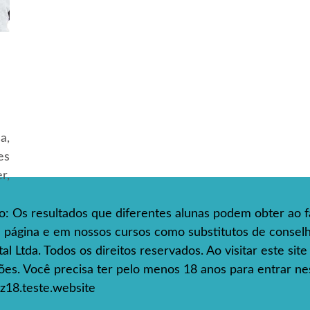
a,
es
r,
so: Os resultados que diferentes alunas podem obter ao f
ta página e em nossos cursos como substitutos de consel
l Ltda. Todos os direitos reservados. Ao visitar este sit
s. Você precisa ter pelo menos 18 anos para entrar nes
z18.teste.website