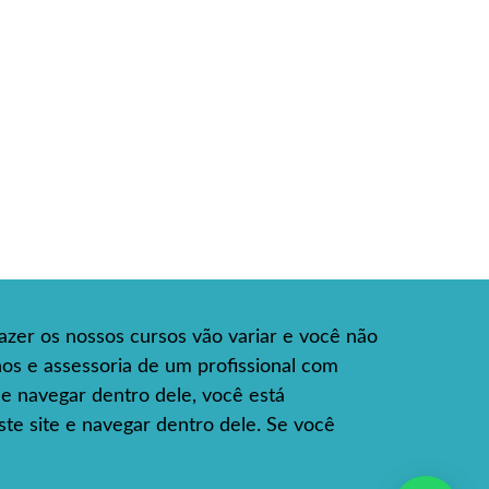
azer os nossos cursos vão variar e você não
hos e assessoria de um profissional com
e e navegar dentro dele, você está
te site e navegar dentro dele. Se você