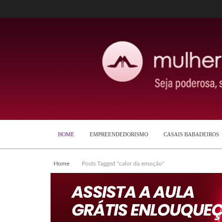
HOME
EMPREENDEDORISMO
CASAIS BABADEIROS
Home
Posts Tagged "calor da emoção"