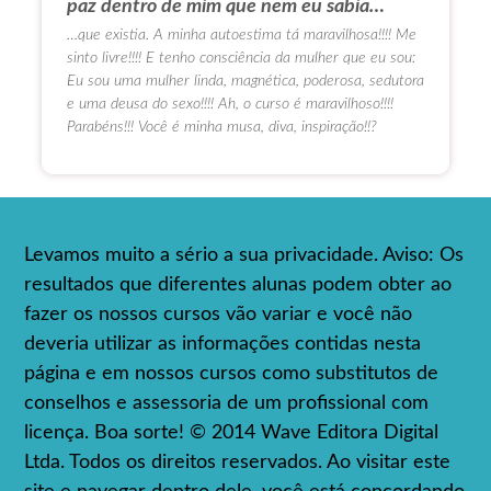
paz dentro de mim que nem eu sabia…
…que existia. A minha autoestima tá maravilhosa!!!! Me
sinto livre!!!! E tenho consciência da mulher que eu sou:
Eu sou uma mulher linda, magnética, poderosa, sedutora
e uma deusa do sexo!!!! Ah, o curso é maravilhoso!!!!
Parabéns!!! Você é minha musa, diva, inspiração!!?
Levamos muito a sério a sua privacidade. Aviso: Os
resultados que diferentes alunas podem obter ao
fazer os nossos cursos vão variar e você não
deveria utilizar as informações contidas nesta
página e em nossos cursos como substitutos de
conselhos e assessoria de um profissional com
licença. Boa sorte! © 2014 Wave Editora Digital
Ltda. Todos os direitos reservados. Ao visitar este