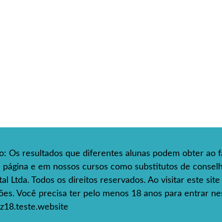
so: Os resultados que diferentes alunas podem obter ao f
ta página e em nossos cursos como substitutos de consel
l Ltda. Todos os direitos reservados. Ao visitar este sit
s. Você precisa ter pelo menos 18 anos para entrar nes
z18.teste.website