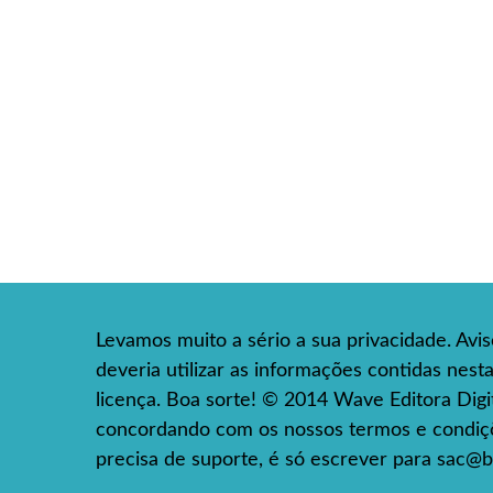
Levamos muito a sério a sua privacidade. Avi
deveria utilizar as informações contidas nes
licença. Boa sorte! © 2014 Wave Editora Digita
concordando com os nossos termos e condiçõe
precisa de suporte, é só escrever para
sac@b