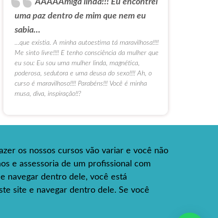
AAAAAmiga linda!!! Eu encontrei
uma paz dentro de mim que nem eu
sabia…
…que existia. A minha autoestima tá maravilhosa!!!!
Me sinto livre!!!! E tenho consciência da mulher que
eu sou: Eu sou uma mulher linda, magnética,
poderosa, sedutora e uma deusa do sexo!!!! Ah, o
curso é maravilhoso!!!! Parabéns!!! Você é minha
musa, diva, inspiração!!?
azer os nossos cursos vão variar e você não
hos e assessoria de um profissional com
e e navegar dentro dele, você está
te site e navegar dentro dele. Se você