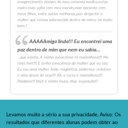
emagrecimento atraves do meu convenio medico,estou
muito mais solta com meu marido,mais paciente com
meus filhos, entre outras melhorias,pois despertei a
mulher que estava adormecida dentro de mim,e foi muito
bom.?
AAAAAmiga linda!!! Eu encontrei uma
paz dentro de mim que nem eu sabia…
…que existia. A minha autoestima tá maravilhosa!!!! Me
sinto livre!!!! E tenho consciência da mulher que eu sou:
Eu sou uma mulher linda, magnética, poderosa, sedutora
e uma deusa do sexo!!!! Ah, o curso é maravilhoso!!!!
Parabéns!!! Você é minha musa, diva, inspiração!!?
Levamos muito a sério a sua privacidade. Aviso: Os
resultados que diferentes alunas podem obter ao