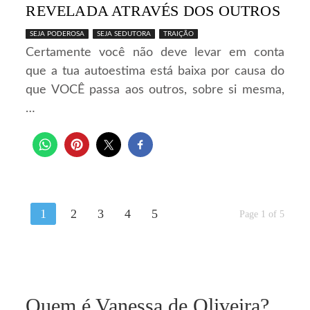
REVELADA ATRAVÉS DOS OUTROS
SEJA PODEROSA
SEJA SEDUTORA
TRAIÇÃO
Certamente você não deve levar em conta
que a tua autoestima está baixa por causa do
que VOCÊ passa aos outros, sobre si mesma,
…
1
2
3
4
5
Page 1 of 5
Quem é Vanessa de Oliveira?