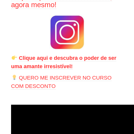
agora mesmo!
Clique aqui e descubra o poder de ser
uma amante irresistível!
QUERO ME INSCREVER NO CURSO
COM DESCONTO