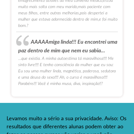
emagrecimento atraves do meu convenio medico,estou
muito mais solta com meu marido,mais paciente com
meus filhos, entre outras melhorias,pois despertei a
mulher que estava adormecida dentro de mim,e foi muito
bom.?
AAAAAmiga linda!!! Eu encontrei uma
paz dentro de mim que nem eu sabia…
…que existia. A minha autoestima tá maravilhosa!!!! Me
sinto livre!!!! E tenho consciência da mulher que eu sou:
Eu sou uma mulher linda, magnética, poderosa, sedutora
e uma deusa do sexo!!!! Ah, o curso é maravilhoso!!!!
Parabéns!!! Você é minha musa, diva, inspiração!!?
Levamos muito a sério a sua privacidade. Aviso: Os
resultados que diferentes alunas podem obter ao