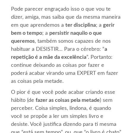
Pode parecer engraçado isso o que vou te
dizer, amiga, mas saiba que da mesma maneira
em que aprendemos a
ter disciplina
; a
gerir
bem o tempo
; a
persistir naquilo o que
queremos
, também somos capazes de nos
habituar a DESISTIR… Para o cérebro: “
a
repetição é a mãe da excelência
”. Portanto:
continue deixando as coisas por fazer e
poderá acabar virando uma EXPERT em fazer
as coisas pela metade.
O pior é que você pode acabar criando esse
hábito (de
fazer as coisas pela metade
) sem
perceber. Coisa simples, lindona, é quando
você se propõe a ler um simples livro e
desiste. Você justifica dizendo para ti mesma
que “está sem tempo”, ou, que “o livro é chato”