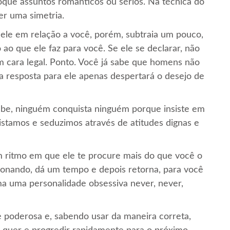
oque assuntos românticos ou sérios. Na técnica do
r uma simetria.
 dele em relação a você, porém, subtraia um pouco,
o que ele faz para você. Se ele se declarar, não
m cara legal. Ponto. Você já sabe que homens não
a resposta para ele apenas despertará o desejo de
abe, ninguém conquista ninguém porque insiste em
quistamos e seduzimos através de atitudes dignas e
m ritmo em que ele te procure mais do que você o
cionando, dá um tempo e depois retorna, para você
ma uma personalidade obsessiva never, never,
e poderosa e, sabendo usar da maneira correta,