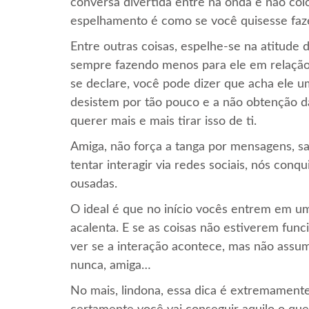
conversa divertida entre na onda e não col
espelhamento é como se você quisesse faze
Entre outras coisas, espelhe-se na atitude
sempre fazendo menos para ele em relação a
se declare, você pode dizer que acha ele u
desistem por tão pouco e a não obtenção d
querer mais e mais tirar isso de ti.
Amiga, não força a tanga por mensagens, s
tentar interagir via redes sociais, nós con
ousadas.
O ideal é que no início vocês entrem em u
acalenta. E se as coisas não estiverem fun
ver se a interação acontece, mas não assu
nunca, amiga…
No mais, lindona, essa dica é extremament