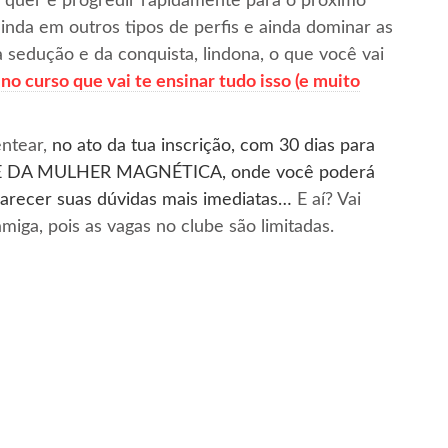
e quer e progredir rapidamente para o próximo
ainda em outros tipos de perfis e ainda dominar as
 sedução e da conquista, lindona, o que você vai
no curso que vai te ensinar tudo isso (e muito
entear,
no ato d
a tua inscrição, com 30 dias para
LUBE DA MULHER MAGNÉTICA, onde você poderá
larecer suas dúvidas mais imediatas…
E aí? Vai
miga, pois as vagas no clube são limitadas.