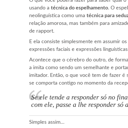
O que você poderá fazer para saber qual o 
usando a
técnica do espelhamento
. O espe
neolinguística como uma
técnica para seduz
relação amorosa, mas também para amizade
de rapport.
E ela consiste simplesmente em assumir os 
expressões faciais e expressões linguística
Acontece que o cérebro do outro, de form
a imita como sendo um semelhante e portant
imitador. Então, o que você tem de fazer 
se comporta contigo no momento da recepç
Se ele tende a responder só no fin
com ele, passe a lhe responder só a
Simples assim…