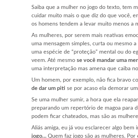
Saiba que a mulher no jogo do texto, tem 
cuidar muito mais o que diz do que você, e
os homens tendem a levar muito menos a m
As mulheres, por serem mais reativas emoc
uma mensagem simples, curta ou mesmo a 
uma espécie de “proteção” mental ou do eg
veem. Até mesmo
se você mandar uma men
uma interpretação mas amena que caiba nos
Um homem, por exemplo, não fica bravo c
de dar um piti
se por acaso ela demorar um 
Se uma mulher sumir, a hora que ela reapa
preparando um repertório de magoa para d
podem ficar chateados, mas são as mulher
Aliás amiga, eu já vou esclarecer algo bem 
jogo…
Quem faz jogo são as mulheres. Por e