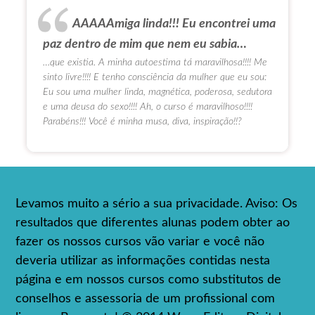
AAAAAmiga linda!!! Eu encontrei uma
paz dentro de mim que nem eu sabia…
…que existia. A minha autoestima tá maravilhosa!!!! Me
sinto livre!!!! E tenho consciência da mulher que eu sou:
Eu sou uma mulher linda, magnética, poderosa, sedutora
e uma deusa do sexo!!!! Ah, o curso é maravilhoso!!!!
Parabéns!!! Você é minha musa, diva, inspiração!!?
Levamos muito a sério a sua privacidade. Aviso: Os
resultados que diferentes alunas podem obter ao
fazer os nossos cursos vão variar e você não
deveria utilizar as informações contidas nesta
página e em nossos cursos como substitutos de
conselhos e assessoria de um profissional com