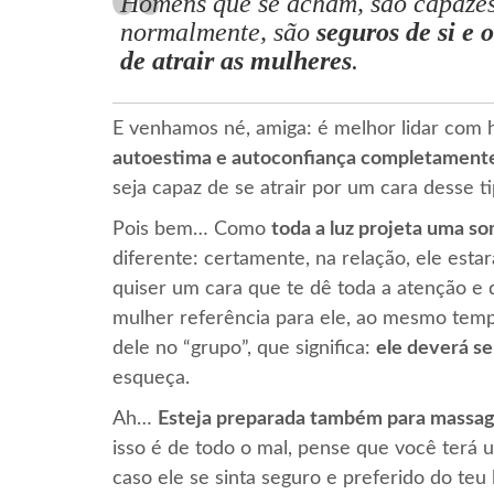
Homens que se acham, são capazes
normalmente, são
seguros de si e 
de atrair as mulheres
.
E venhamos né, amiga: é melhor lidar com
autoestima e autoconfiança completamente
seja capaz de se atrair por um cara desse 
Pois bem… Como
toda a luz projeta uma s
diferente: certamente, na relação, ele esta
quiser um cara que te dê toda a atenção e 
mulher referência para ele, ao mesmo tem
dele no “grupo”, que significa:
ele deverá s
esqueça.
Ah…
Esteja preparada também para massag
isso é de todo o mal, pense que você terá 
caso ele se sinta seguro e preferido do teu 