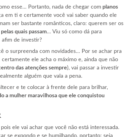
 como esse… Portanto, nada de chegar com
planos
nça em ti e certamente você vai saber quando ele
am ser bastante românticos, claro: querem ser os
 pelas quais passam
… Viu só como dá para
 afim de investir?
cê o surpreenda com novidades… Por se achar pra
, certamente ele acha o máximo e, ainda que não
 centro das atenções sempre
), vai passar a investir
realmente alguém que vala a pena.
tecer e te colocar à frente dele para brilhar,
o a mulher maravilhosa que ele conquistou
R
, pois ele vai achar que você não está interessada.
car se expondo e se humilhando, portanto: seja