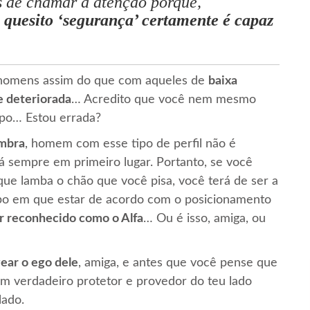
 de chamar a atenção porque,
o quesito ‘segurança’ certamente é capaz
 homens assim do que com aqueles de
baixa
 deteriorada
… Acredito que você nem mesmo
tipo… Estou errada?
ombra
, homem com esse tipo de perfil não é
rá sempre em primeiro lugar. Portanto, se você
que lamba o chão que você pisa, você terá de ser a
po em que estar de acordo com o posicionamento
er reconhecido como o Alfa
… Ou é isso, amiga, ou
ear o ego dele
, amiga, e antes que você pense que
um verdadeiro protetor e provedor do teu lado
lado.