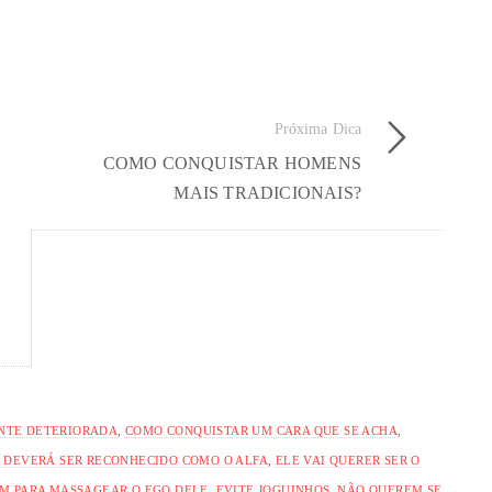
Próxima Dica
COMO CONQUISTAR HOMENS
MAIS TRADICIONAIS?
NTE DETERIORADA
,
COMO CONQUISTAR UM CARA QUE SE ACHA
,
 DEVERÁ SER RECONHECIDO COMO O ALFA
,
ELE VAI QUERER SER O
M PARA MASSAGEAR O EGO DELE
,
EVITE JOGUINHOS
,
NÃO QUEREM SE