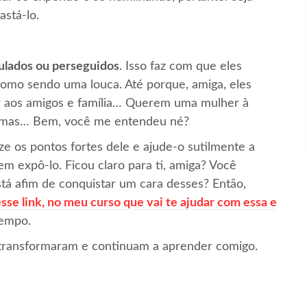
astá-lo.
ulados ou perseguidos
. Isso faz com que eles
mo sendo uma louca. Até porque, amiga, eles
r aos amigos e família… Querem uma mulher à
, mas… Bem, você me entendeu né?
ze os pontos fortes dele e ajude-o sutilmente a
em expô-lo. Ficou claro para ti, amiga? Você
tá afim de conquistar um cara desses? Então,
 link, no meu curso que vai te ajudar com essa e
tempo.
 transformaram e continuam a aprender comigo.