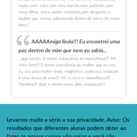
muito mais solta com meu marido,mais paciente com
meus filhos, entre outras melhorias,pois despertei a
mulher que estava adormecida dentro de mim,e foi muito
bom.?
AAAAAmiga linda!!! Eu encontrei uma
paz dentro de mim que nem eu sabia…
…que existia. A minha autoestima tá maravilhosa!!!! Me
sinto livre!!!! E tenho consciência da mulher que eu sou:
Eu sou uma mulher linda, magnética, poderosa, sedutora
e uma deusa do sexo!!!! Ah, o curso é maravilhoso!!!!
Parabéns!!! Você é minha musa, diva, inspiração!!?
Levamos muito a sério a sua privacidade. Aviso: Os
resultados que diferentes alunas podem obter ao
fazer os nossos cursos vão variar e você não