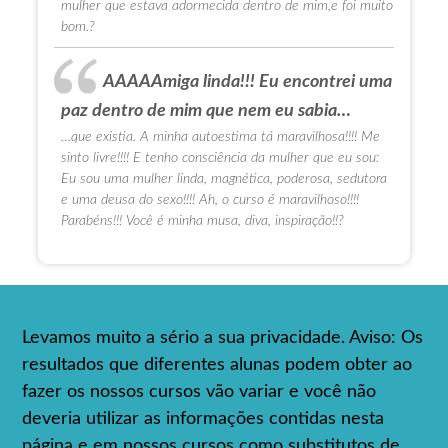
mulher que estava adormecida dentro de mim,e foi muito
bom.?
AAAAAmiga linda!!! Eu encontrei uma
paz dentro de mim que nem eu sabia…
…que existia. A minha autoestima tá maravilhosa!!!! Me
sinto livre!!!! E tenho consciência da mulher que eu sou:
Eu sou uma mulher linda, magnética, poderosa, sedutora
e uma deusa do sexo!!!! Ah, o curso é maravilhoso!!!!
Parabéns!!! Você é minha musa, diva, inspiração!!?
Levamos muito a sério a sua privacidade. Aviso: Os
resultados que diferentes alunas podem obter ao
fazer os nossos cursos vão variar e você não
deveria utilizar as informações contidas nesta
página e em nossos cursos como substitutos de