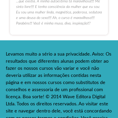
…que existia. A minha autoestima tá maravilhosa!!!! Me
sinto livre!!!! E tenho consciência da mulher que eu sou:
Eu sou uma mulher linda, magnética, poderosa, sedutora
e uma deusa do sexo!!!! Ah, o curso é maravilhoso!!!!
Parabéns!!! Você é minha musa, diva, inspiração!!?
Levamos muito a sério a sua privacidade. Aviso: Os
resultados que diferentes alunas podem obter ao
fazer os nossos cursos vão variar e você não
deveria utilizar as informações contidas nesta
página e em nossos cursos como substitutos de
conselhos e assessoria de um profissional com
licença. Boa sorte! © 2014 Wave Editora Digital
Ltda. Todos os direitos reservados. Ao visitar este
site e navegar dentro dele, você está concordando