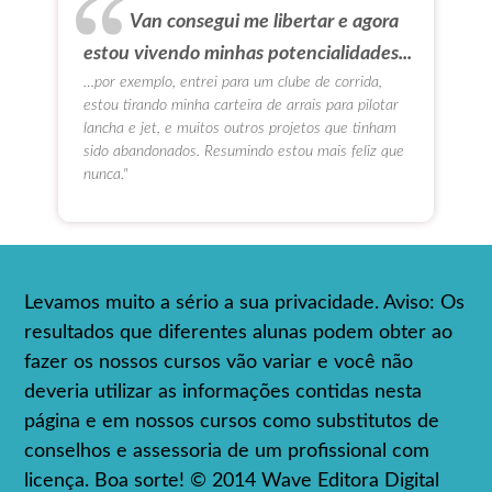
Van consegui me libertar e agora
estou vivendo minhas potencialidades...
…por exemplo, entrei para um clube de corrida,
estou tirando minha carteira de arrais para pilotar
lancha e jet, e muitos outros projetos que tinham
sido abandonados. Resumindo estou mais feliz que
nunca."
Levamos muito a sério a sua privacidade. Aviso: Os
resultados que diferentes alunas podem obter ao
fazer os nossos cursos vão variar e você não
deveria utilizar as informações contidas nesta
página e em nossos cursos como substitutos de
conselhos e assessoria de um profissional com
licença. Boa sorte! © 2014 Wave Editora Digital