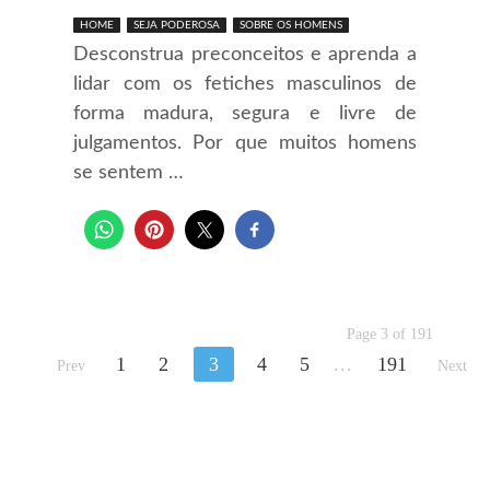
HOME
SEJA PODEROSA
SOBRE OS HOMENS
Desconstrua preconceitos e aprenda a
lidar com os fetiches masculinos de
forma madura, segura e livre de
julgamentos. Por que muitos homens
se sentem …
Page 3 of 191
1
2
3
4
5
...
191
Prev
Next