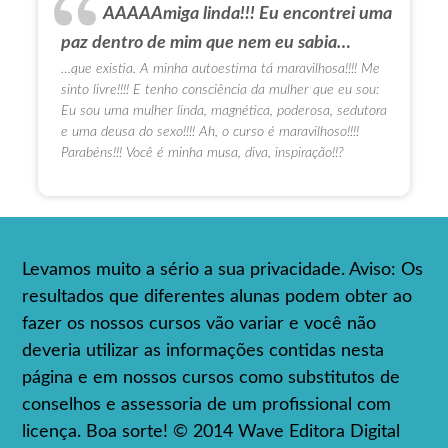
AAAAAmiga linda!!! Eu encontrei uma
paz dentro de mim que nem eu sabia…
…que existia. A minha autoestima tá maravilhosa!!!! Me
sinto livre!!!! E tenho consciência da mulher que eu sou:
Eu sou uma mulher linda, magnética, poderosa, sedutora
e uma deusa do sexo!!!! Ah, o curso é maravilhoso!!!!
Parabéns!!! Você é minha musa, diva, inspiração!!?
Levamos muito a sério a sua privacidade. Aviso: Os
resultados que diferentes alunas podem obter ao
fazer os nossos cursos vão variar e você não
deveria utilizar as informações contidas nesta
página e em nossos cursos como substitutos de
conselhos e assessoria de um profissional com
licença. Boa sorte! © 2014 Wave Editora Digital