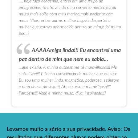
…, hoje faço academia, entrei em uma grupo de
emagrecimento atraves do meu convenio medico,estou
muito mais solta com meu marido,mais paciente com
meus filhos, entre outras melhorias,pois despertei a
mulher que estava adormecida dentro de mim,e foi muito
bom.?
AAAAAmiga linda!!! Eu encontrei uma
paz dentro de mim que nem eu sabia…
…que existia. A minha autoestima tá maravilhosa!!!! Me
sinto livre!!!! E tenho consciência da mulher que eu sou:
Eu sou uma mulher linda, magnética, poderosa, sedutora
e uma deusa do sexo!!!! Ah, o curso é maravilhoso!!!!
Parabéns!!! Você é minha musa, diva, inspiração!!?
Levamos muito a sério a sua privacidade. Aviso: Os
resultados que diferentes alunas podem obter ao