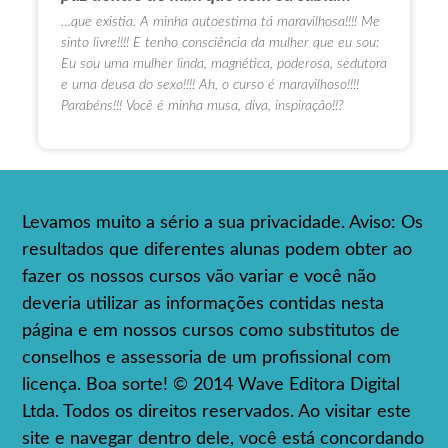
…que existia. A minha autoestima tá maravilhosa!!!! Me
sinto livre!!!! E tenho consciência da mulher que eu sou:
Eu sou uma mulher linda, magnética, poderosa, sedutora
e uma deusa do sexo!!!! Ah, o curso é maravilhoso!!!!
Parabéns!!! Você é minha musa, diva, inspiração!!?
Levamos muito a sério a sua privacidade. Aviso: Os
resultados que diferentes alunas podem obter ao
fazer os nossos cursos vão variar e você não
deveria utilizar as informações contidas nesta
página e em nossos cursos como substitutos de
conselhos e assessoria de um profissional com
licença. Boa sorte! © 2014 Wave Editora Digital
Ltda. Todos os direitos reservados. Ao visitar este
site e navegar dentro dele, você está concordando