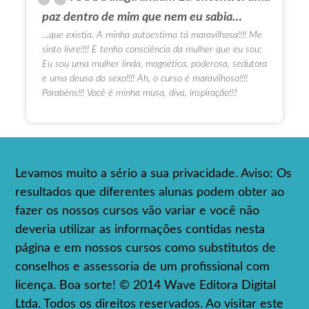
paz dentro de mim que nem eu sabia…
…que existia. A minha autoestima tá maravilhosa!!!! Me
sinto livre!!!! E tenho consciência da mulher que eu sou:
Eu sou uma mulher linda, magnética, poderosa, sedutora
e uma deusa do sexo!!!! Ah, o curso é maravilhoso!!!!
Parabéns!!! Você é minha musa, diva, inspiração!!?
Levamos muito a sério a sua privacidade. Aviso: Os
resultados que diferentes alunas podem obter ao
fazer os nossos cursos vão variar e você não
deveria utilizar as informações contidas nesta
página e em nossos cursos como substitutos de
conselhos e assessoria de um profissional com
licença. Boa sorte! © 2014 Wave Editora Digital
Ltda. Todos os direitos reservados. Ao visitar este