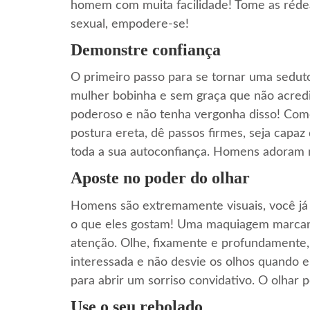
homem com muita facilidade! Tome as rédea
sexual, empodere-se!
Demonstre confiança
O primeiro passo para se tornar uma seduto
mulher bobinha e sem graça que não acredit
poderoso e não tenha vergonha disso! Como
postura ereta, dê passos firmes, seja cap
toda a sua autoconfiança. Homens adoram m
Aposte no poder do olhar
Homens são extremamente visuais, você já d
o que eles gostam! Uma maquiagem marcante
atenção. Olhe, fixamente e profundamente,
interessada e não desvie os olhos quando e
para abrir um sorriso convidativo. O olhar 
Use o seu rebolado