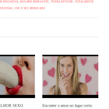
 INICIATIVA
,
MULHER REPELENTE
,
TENHA ATITUDE
,
TOTALMENTE
MOCIONAL
,
USE O SEU REBOLADO
ELHOR SEXO
Encontre o amor no lugar certo: