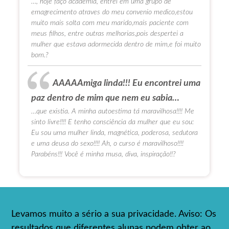
…, hoje faço academia, entrei em uma grupo de
emagrecimento atraves do meu convenio medico,estou
muito mais solta com meu marido,mais paciente com
meus filhos, entre outras melhorias,pois despertei a
mulher que estava adormecida dentro de mim,e foi muito
bom.?
AAAAAmiga linda!!! Eu encontrei uma
paz dentro de mim que nem eu sabia…
…que existia. A minha autoestima tá maravilhosa!!!! Me
sinto livre!!!! E tenho consciência da mulher que eu sou:
Eu sou uma mulher linda, magnética, poderosa, sedutora
e uma deusa do sexo!!!! Ah, o curso é maravilhoso!!!!
Parabéns!!! Você é minha musa, diva, inspiração!!?
Levamos muito a sério a sua privacidade. Aviso: Os
resultados que diferentes alunas podem obter ao