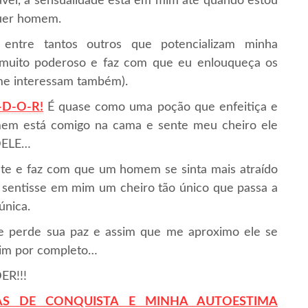
vel, a sensualidade está em mim até quando estou
quer homem.
ntre tantos outros que potencializam minha
 muito poderoso e faz com que eu enlouqueça os
me interessam também).
-D-O-R!
É quase como uma poção que enfeitiça e
em está comigo na cama e sente meu cheiro ele
DELE…
te e faz com que um homem se sinta mais atraído
e sentisse em mim um cheiro tão único que passa a
única.
le perde sua paz e assim que me aproximo ele se
mim por completo…
ER!!!
AS DE CONQUISTA E
M
INHA
AUTOESTIMA