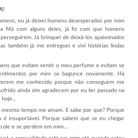
A!
homens, eu já deixei homens desesperados por mim
nha Má com alguns deles, já fiz com que homens
 perseguirem. Já brinquei de deixá-los apaixonados
s também já me entreguei e vivi histórias lindas
ns que evitam sentir o meu perfume e evitam se
entimentos por mim os bagunce novamente. Há
 terem me conhecido porque não conseguem me
frido ainda sim agradecem por eu ter passado na
é hoje…
ao mesmo tempo me amam. E sabe por que? Porque
s é insuportável. Porque sabem que se eu chegar
ntrole e se perdem em mim…