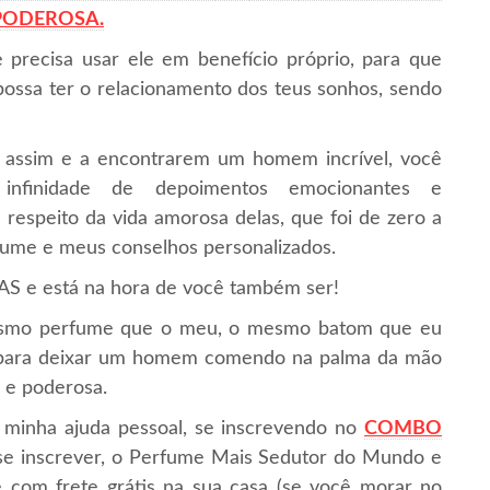
 PODEROSA.
 precisa usar ele em benefício próprio, para que
ssa ter o relacionamento dos teus sonhos, sendo
 assim e a encontrarem um homem incrível, você
nfinidade de depoimentos emocionantes e
 respeito da vida amorosa delas, que foi de zero a
fume e meus conselhos personalizados.
 está na hora de você também ser!
mesmo perfume que o meu, o mesmo batom que eu
 para deixar um homem comendo na palma da mão
 e poderosa.
 minha ajuda pessoal, se inscrevendo no
COMBO
se inscrever, o Perfume Mais Sedutor do Mundo e
 com frete grátis na sua casa (se você morar no