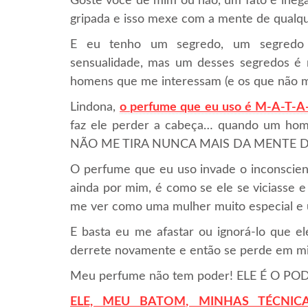
Goste você de mim ou não, um fato é inegá
gripada e isso mexe com a mente de qual
E eu tenho um segredo, um segredo e
sensualidade, mas um desses segredos é
homens que me interessam (e os que não 
Lindona,
o perfume que eu uso é M-A-T-A
faz ele perder a cabeça… quando um hom
NÃO ME TIRA NUNCA MAIS DA MENTE 
O perfume que eu uso invade o inconscien
ainda por mim, é como se ele se viciasse 
me ver como uma mulher muito especial e 
E basta eu me afastar ou ignorá-lo que e
derrete novamente e então se perde em 
Meu perfume não tem poder! ELE É O POD
ELE, MEU BATOM, MINHAS TÉCNIC