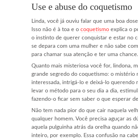
Use e abuse do coquetismo
Linda, você já ouviu falar que uma boa dos
Isso não é à toa e o
coquetismo
explica o p
o instinto de querer conquistar e estar no
se depara com uma mulher e não sabe como 
para chamar sua atenção e ter uma chance
Quanto mais misteriosa você for, lindona, ma
grande segredo do coquetismo: o mistério n
interessada, intrigá-lo e deixá-lo querend
levar o método para o seu dia a dia, estimu
fazendo-o ficar sem saber o que esperar de
Não tem nada pior do que cair naquela vel
qualquer homem. Você precisa aguçar as dú
aquela pulguinha atrás da orelha quando n
inteiro, por exemplo. Essa confusão na cab