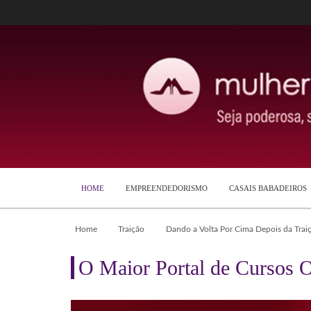
HOME
EMPREENDEDORISMO
CASAIS BABADEIROS
Home
Traição
Dando a Volta Por Cima Depois da Trai
O Maior Portal de Cursos O