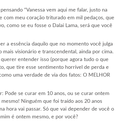
 pensando “Vanessa vem aqui me falar, justo na
e com meu coração triturado em mil pedaços, que
ivo, como se eu fosse o Dalai Lama, será que você
der a essência daquilo que no momento você julga
do mais visionário e transcendental, ainda por cima.
 querer entender isso (porque agora tudo o que
o, que tire esse sentimento horrível de perda e
te como uma verdade de via dos fatos: O MELHOR
r: Pode se curar em 10 anos, ou se curar ontem
i mesmo! Ninguém que foi traído aos 20 anos
 uma hora vai passar. Só que vai depender de você o
r mim é ontem mesmo, e por você?