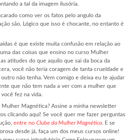
tando a tal da imagem ilusória.
carado como ver os fatos pelo angulo da
ação são. Lógico que isso é chocante, no entanto é
ídas é que existe muita confusão em relação ao
 E uma das coisas que ensino no curso Mulher
s atitudes do que aquilo que sai da boca da
cera, você não teria coragem de tanta crueldade e
 o outro não tenha. Vem comigo e deixa eu te ajudar
ente que não tem nada a ver com a mulher que
você fez na vida.
 Mulher Magnética? Assine a minha newsletter
os clicando aqui! Se você quer me fazer perguntas
ução,
entre no
Clube da Mulher Magnética
. E se
orosa desde já, faça um dos meus cursos online!
 o meu curso introdutório
Como Enlouquecer um