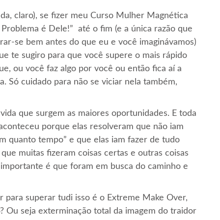
uda, claro), se fizer meu Curso Mulher Magnética
? Problema é Dele!” até o fim (e a única razão que
urar-se bem antes do que eu e você imaginávamos)
ue te sugiro para que você supere o mais rápido
e, ou você faz algo por você ou então fica aí a
ia. Só cuidado para não se viciar nela também,
 vida que surgem as maiores oportunidades. E toda
 aconteceu porque elas resolveram que não iam
 em quanto tempo” e que elas iam fazer de tudo
que muitas fizeram coisas certas e outras coisas
o importante é que foram em busca do caminho e
er para superar tudi isso é o Extreme Make Over,
o? Ou seja exterminação total da imagem do traidor