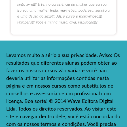
sinto livre!!!! E tenho consciência da mulher que eu sou:
Eu sou uma mulher linda, magnética, poderosa, sedutora
e uma deusa do sexo!!!! Ah, o curso é maravilhoso!!!!
Parabéns!!! Você é minha musa, diva, inspiração!!?
Levamos muito a sério a sua privacidade. Aviso: Os
resultados que diferentes alunas podem obter ao
fazer os nossos cursos vão variar e você não
deveria utilizar as informações contidas nesta
página e em nossos cursos como substitutos de
conselhos e assessoria de um profissional com
licença. Boa sorte! © 2014 Wave Editora Digital
Ltda. Todos os direitos reservados. Ao visitar este
site e navegar dentro dele, você está concordando
com os nossos termos e condições. Você precisa