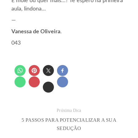
É mole ou quer mais…? Te espero na primeira
aula, lindona…
—
Vanessa de Oliveira
.
043
Próxima Dica
5 PASSOS PARA POTENCIALIZAR A SUA
SEDUÇÃO