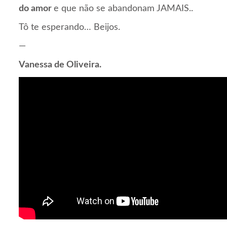
do amor
e que não se abandonam JAMAIS..
Tô te esperando… Beijos.
—
Vanessa de Oliveira.